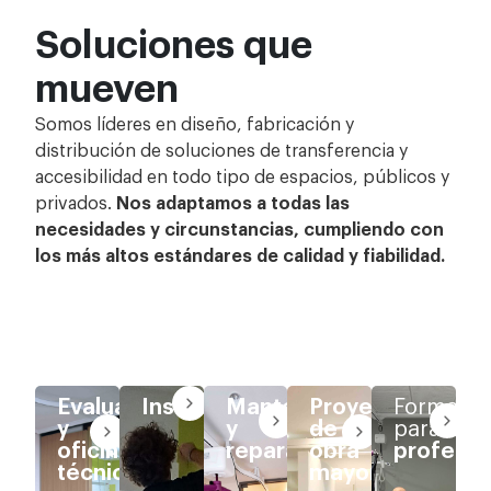
Soluciones que
mueven
Somos líderes en diseño, fabricación y
distribución de soluciones de transferencia y
accesibilidad en todo tipo de espacios, públicos y
privados.
Nos adaptamos a todas las
necesidades y circunstancias, cumpliendo con
los más altos estándares de calidad y fiabilidad.
Evaluaciones
Instalación
Mantenimiento
Proyectos
Formació
y
y
de
para
Tan
oficina
reparación
obra
profesio
importante
técnica
mayor
Todos
En