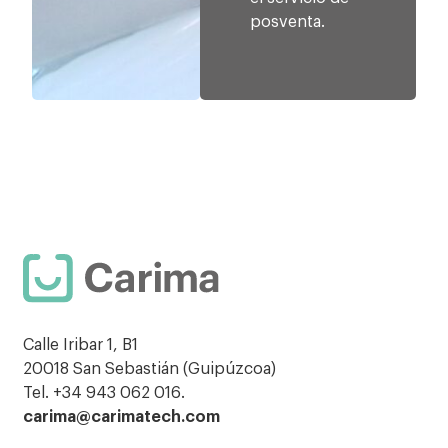
posventa.
Calle Iribar 1, B1
20018 San Sebastián (Guipúzcoa)
Tel. +34 943 062 016.
carima@carimatech.com