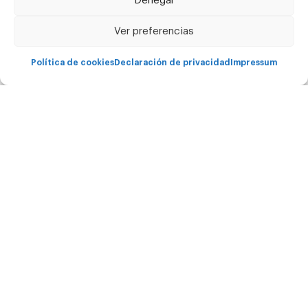
Denegar
Copyright Carima © - 2026 Todos los derechos
reservados.
Ver preferencias
Política de cookies
Declaración de privacidad
Impressum
Soluciones
Servicios
Para quién es Carima
Asistencia técnica