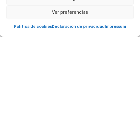
Copyright Carima © - 2026 Todos los derechos
reservados.
Ver preferencias
Política de cookies
Declaración de privacidad
Impressum
Soluciones
Servicios
Para quién es Carima
Asistencia técnica