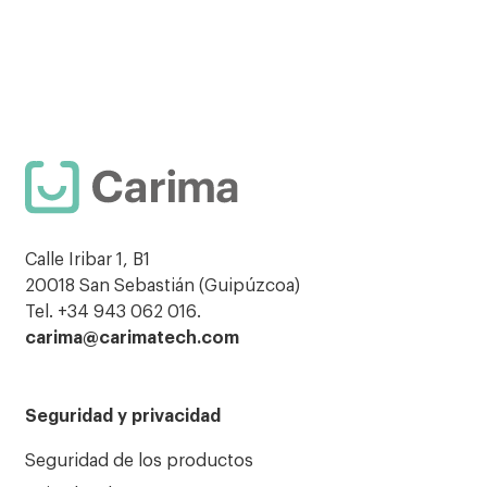
seguros y
deben ser
escuelas.
cómodos
entornos
para todos.
cómodos y
adaptados
a personas
con
movilidad
reducida.
Calle Iribar 1, B1
20018 San Sebastián (Guipúzcoa)
Tel. +34 943 062 016.
carima@carimatech.com
Seguridad y privacidad
Seguridad de los productos