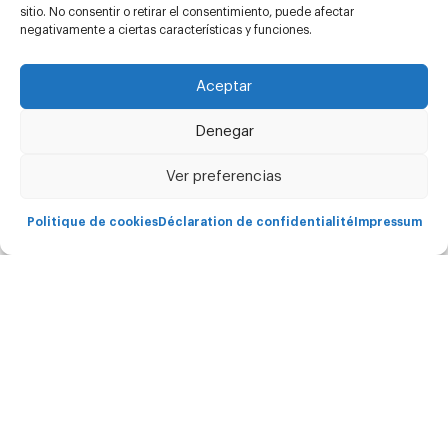
sitio. No consentir o retirar el consentimiento, puede afectar
negativamente a ciertas características y funciones.
Aceptar
Denegar
Copyright Carima © - 2026 Todos los derechos
reservados.
Ver preferencias
Politique de cookies
Déclaration de confidentialité
Impressum
Gamme Carima
Services