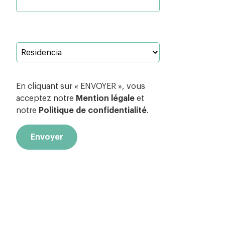
En cliquant sur « ENVOYER », vous
acceptez notre
Mention légale
et
notre
Politique de confidentialité
.
Veuillez
laisser
ce
champ
vide.