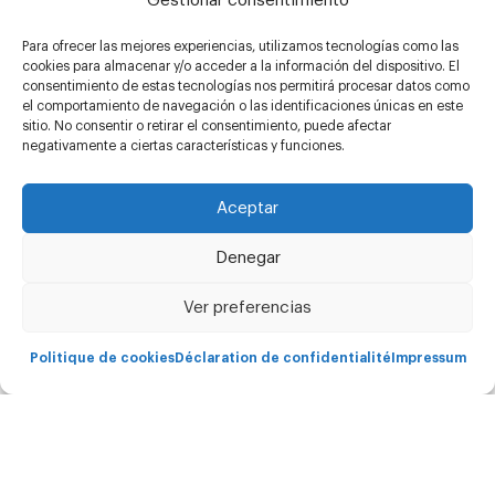
Gestionar consentimiento
Atención al cliente
Para ofrecer las mejores experiencias, utilizamos tecnologías como las
Formulario de reparaciones
cookies para almacenar y/o acceder a la información del dispositivo. El
consentimiento de estas tecnologías nos permitirá procesar datos como
el comportamiento de navegación o las identificaciones únicas en este
sitio. No consentir o retirar el consentimiento, puede afectar
negativamente a ciertas características y funciones.
Aceptar
Denegar
Copyright Carima © - 2026 Todos los derechos
reservados.
Ver preferencias
Politique de cookies
Déclaration de confidentialité
Impressum