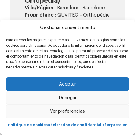
Ortopedia)
Ville/Région
: Barcelone, Barcelone
Propriétaire
: QUVITEC – Orthopédie
Public cible
: clients du secteur
Gestionar consentimiento
orthopédique
Téléphone
: 932 118 376
Para ofrecer las mejores experiencias, utilizamos tecnologías como las
Adresse
: Carrer Gran de Sant
cookies para almacenar y/o acceder a la información del dispositivo. El
Andreu, 505, 08030 Barcelone
consentimiento de estas tecnologías nos permitirá procesar datos como
el comportamiento de navegación o las identificaciones únicas en este
sitio. No consentir o retirar el consentimiento, puede afectar
negativamente a ciertas características y funciones.
Aceptar
Cliquez pour accepter les cookies
Denegar
marketing et activer ce contenu
Ver preferencias
Politique de cookies
Déclaration de confidentialité
Impressum